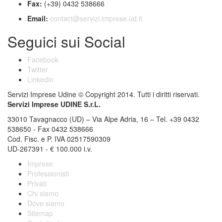
Fax:
(+39) 0432 538666
Email:
contact@servizi.imprese.ud.it
Seguici sui Social
Facebook
Twitter
Linkedin
Servizi Imprese Udine © Copyright 2014. Tutti i diritti riservati.
Servizi Imprese UDINE S.r.L.
33010
Tavagnacco
(
UD
) –
Via Alpe Adria, 16
–
Tel.
+39 0432
538650
- Fax 0432 538666
Cod. Fisc. e P. IVA 02517590309
UD-267391 - € 100.000 i.v.
Imprese
Professionisti
Privati
Chi siamo
Dove siamo
Sitemap