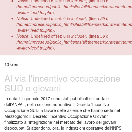
Notice
: Undefined offset: 0 in
include()
(linea
23
di
/home/impreseud/public_html/sites/all/themes/Ixorateam/tem
-twitter-feed.tpl.php
).
Notice
: Undefined offset: 0 in
include()
(linea
25
di
/home/impreseud/public_html/sites/all/themes/Ixorateam/tem
-twitter-feed.tpl.php
).
Notice
: Undefined offset: 0 in
include()
(linea
56
di
/home/impreseud/public_html/sites/all/themes/Ixorateam/tem
-twitter-feed.tpl.php
).
13
Gen
Al via l'incentivo occupazione
SUD e giovani
In data 11 gennaio 2017 sono stati pubblicati sul portale
dell'ANPAL, nella sezione normativa:il Decreto 'Incentivo
Occupazione SUD' a favore delle aziende che hanno sede nel
Mezzogiorno;il Decreto 'Incentivo Occupazione Giovani'
finalizzato all'integrazione nel mercato del lavoro dei giovani
disoccupati.Si attendono, ora, le indicazioni operative dell'INPS.