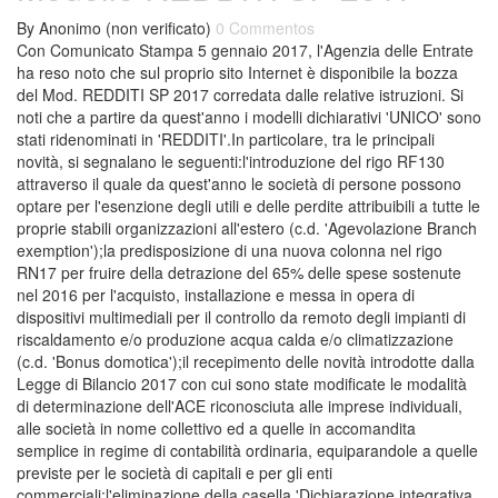
By
Anonimo (non verificato)
0 Commentos
Con Comunicato Stampa 5 gennaio 2017, l'Agenzia delle Entrate
ha reso noto che sul proprio sito Internet è disponibile la bozza
del Mod. REDDITI SP 2017 corredata dalle relative istruzioni. Si
noti che a partire da quest'anno i modelli dichiarativi 'UNICO' sono
stati ridenominati in 'REDDITI'.In particolare, tra le principali
novità, si segnalano le seguenti:l'introduzione del rigo RF130
attraverso il quale da quest'anno le società di persone possono
optare per l'esenzione degli utili e delle perdite attribuibili a tutte le
proprie stabili organizzazioni all'estero (c.d. 'Agevolazione Branch
exemption');la predisposizione di una nuova colonna nel rigo
RN17 per fruire della detrazione del 65% delle spese sostenute
nel 2016 per l'acquisto, installazione e messa in opera di
dispositivi multimediali per il controllo da remoto degli impianti di
riscaldamento e/o produzione acqua calda e/o climatizzazione
(c.d. 'Bonus domotica');il recepimento delle novità introdotte dalla
Legge di Bilancio 2017 con cui sono state modificate le modalità
di determinazione dell'ACE riconosciuta alle imprese individuali,
alle società in nome collettivo ed a quelle in accomandita
semplice in regime di contabilità ordinaria, equiparandole a quelle
previste per le società di capitali e per gli enti
commerciali;l'eliminazione della casella 'Dichiarazione integrativa