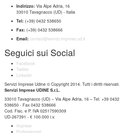
Indirizzo:
Via Alpe Adria, 16
33010 Tavagnacco (UD) - Italia
Tel:
(+39) 0432 538650
Fax:
(+39) 0432 538666
Email:
contact@servizi.imprese.ud.it
Seguici sui Social
Facebook
Twitter
Linkedin
Servizi Imprese Udine © Copyright 2014. Tutti i diritti riservati.
Servizi Imprese UDINE S.r.L.
33010
Tavagnacco
(
UD
) –
Via Alpe Adria, 16
–
Tel.
+39 0432
538650
- Fax 0432 538666
Cod. Fisc. e P. IVA 02517590309
UD-267391 - € 100.000 i.v.
Imprese
Professionisti