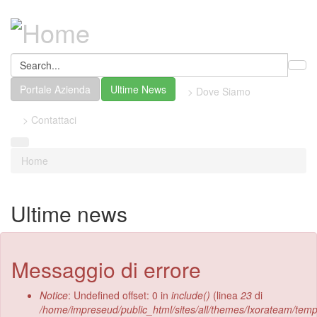
Portale Azienda
Ultime News
> Dove Siamo
> Contattaci
Home
Ultime news
Messaggio di errore
Notice
: Undefined offset: 0 in
include()
(linea
23
di
/home/impreseud/public_html/sites/all/themes/Ixorateam/tem