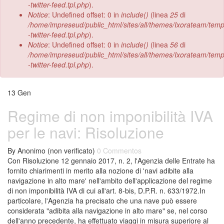
-twitter-feed.tpl.php
).
Notice
: Undefined offset: 0 in
include()
(linea
25
di
/home/impreseud/public_html/sites/all/themes/Ixorateam/tem
-twitter-feed.tpl.php
).
Notice
: Undefined offset: 0 in
include()
(linea
56
di
/home/impreseud/public_html/sites/all/themes/Ixorateam/tem
-twitter-feed.tpl.php
).
13
Gen
Regime di non imponibilità IVA
per le navi: Risoluzione
By
Anonimo (non verificato)
0 Commentos
Con Risoluzione 12 gennaio 2017, n. 2, l'Agenzia delle Entrate ha
fornito chiarimenti in merito alla nozione di 'navi adibite alla
navigazione in alto mare' nell'ambito dell'applicazione del regime
di non imponibilità IVA di cui all'art. 8-bis, D.P.R. n. 633/1972.In
particolare, l'Agenzia ha precisato che una nave può essere
considerata "adibita alla navigazione in alto mare" se, nel corso
dell'anno precedente, ha effettuato viaggi in misura superiore al